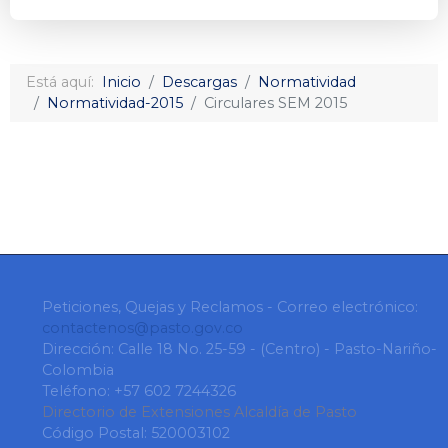
Está aquí:
Inicio
Descargas
Normatividad
Normatividad-2015
Circulares SEM 2015
Peticiones, Quejas y Reclamos - Correo electrónico:
contactenos@pasto.gov.co
Dirección: Calle 18 No. 25-59 - (Centro) - Pasto-Nariño-
Colombia
Teléfono: +57 602 7244326
Directorio de Extensiones Alcaldía de Pasto
Código Postal: 520003102