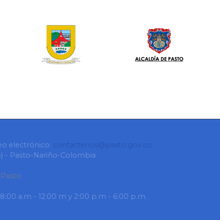
eo electrónico:
contactenos@pasto.gov.co
ro) - Pasto-Nariño-Colombia
 Pasto
 8:00 a.m - 12:00 m y 2:00 p.m - 6:00 p.m.