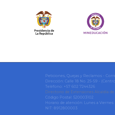
Peticiones, Quejas y Reclamos - Corr
Dirección: Calle 18 No. 25-59 - (Cent
Teléfono: +57 602 7244326
Directorio de Extensiones Alcaldía de
Código Postal: 520003102
Horario de atención: Lunes a Viernes:
NIT: 8912800003