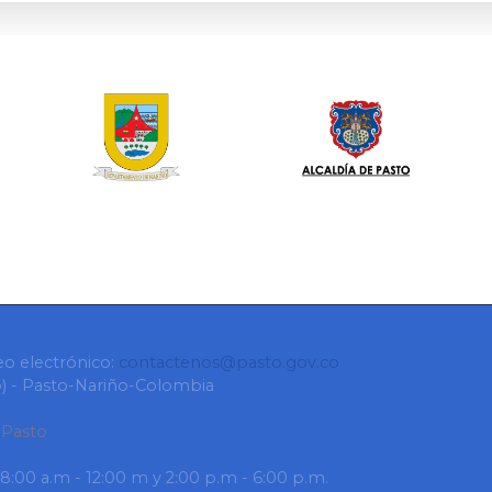
eo electrónico:
contactenos@pasto.gov.co
ro) - Pasto-Nariño-Colombia
 Pasto
 8:00 a.m - 12:00 m y 2:00 p.m - 6:00 p.m.