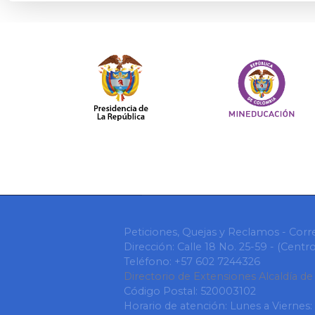
Peticiones, Quejas y Reclamos - Corr
Dirección: Calle 18 No. 25-59 - (Cent
Teléfono: +57 602 7244326
Directorio de Extensiones Alcaldía de
Código Postal: 520003102
Horario de atención: Lunes a Viernes: