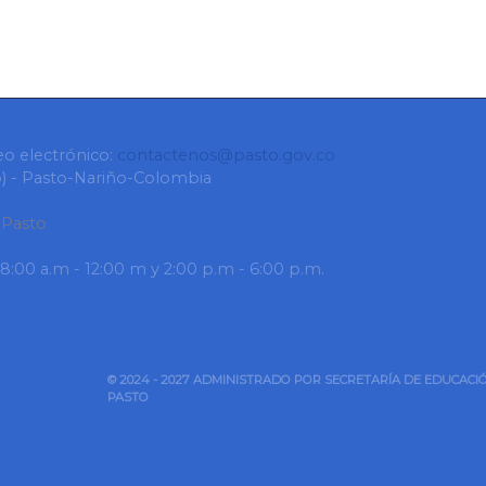
eo electrónico:
contactenos@pasto.gov.co
ro) - Pasto-Nariño-Colombia
 Pasto
 8:00 a.m - 12:00 m y 2:00 p.m - 6:00 p.m.
© 2024 - 2027 ADMINISTRADO POR SECRETARÍA DE EDUCACIÓ
PASTO