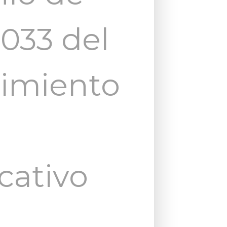
2033 del
dimiento
cativo