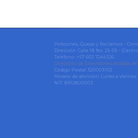
Peticiones, Quejas y Reclamos - Corr
Dirección: Calle 18 No. 25-59 - (Cent
Teléfono: +57 602 7244326
Directorio de Extensiones Alcaldía de
Código Postal: 520003102
Horario de atención: Lunes a Viernes:
NIT: 8912800003