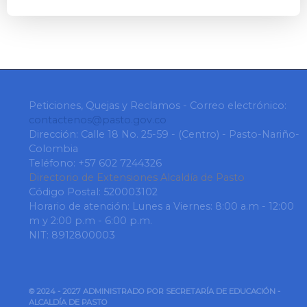
Peticiones, Quejas y Reclamos - Correo electrónico:
contactenos@pasto.gov.co
Dirección: Calle 18 No. 25-59 - (Centro) - Pasto-Nariño-
Colombia
Teléfono: +57 602 7244326
Directorio de Extensiones Alcaldía de Pasto
Código Postal: 520003102
Horario de atención: Lunes a Viernes: 8:00 a.m - 12:00
m y 2:00 p.m - 6:00 p.m.
NIT: 8912800003
© 2024 - 2027 ADMINISTRADO POR SECRETARÍA DE EDUCACIÓN -
ALCALDÍA DE PASTO